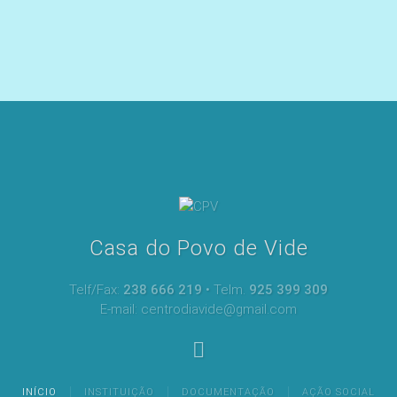
Casa do Povo de Vide
Telf/Fax:
238 666 219
• Telm.
925 399 309
E-mail: centrodiavide@gmail.com
INÍCIO
INSTITUIÇÃO
DOCUMENTAÇÃO
AÇÃO SOCIAL