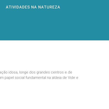
ATIVIDADES NA NATUREZA
ação idosa, longe dos grandes centros e de
um papel social fundamental na aldeia de Vide e