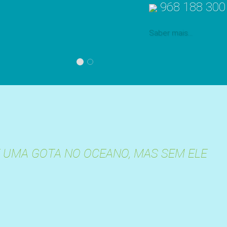
DAS 9H ÀS 13H E 
968 188 300
Saber mais...
24 horas
Atendimento Social
É UMA GOTA NO OCEANO, MAS SEM ELE